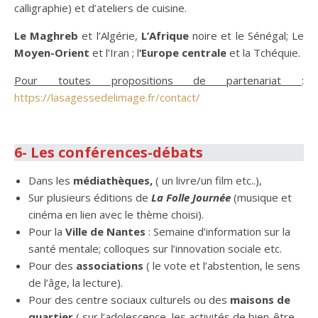
calligraphie) et d’ateliers de cuisine.
Le Maghreb
et l’Algérie,
L’Afrique
noire et le Sénégal; Le
Moyen-Orient
et l’Iran ; l
‘Europe centrale
et la Tchéquie.
Pour toutes propositions de partenariat
:
https://lasagessedelimage.fr/contact/
.
6- Les conférences-débats
Dans les
médiathèques,
( un livre/un film etc..),
Sur plusieurs éditions de
La Folle Journée
(musique et
cinéma en lien avec le thème choisi).
Pour la
Ville de Nantes
: Semaine d’information sur la
santé mentale; colloques sur l’innovation sociale etc.
Pour des
associations
( le vote et l’abstention, le sens
de l’âge, la lecture).
Pour des centre sociaux culturels ou des
maisons de
quartier
( sur l’adolescence, les activités de bien-être,