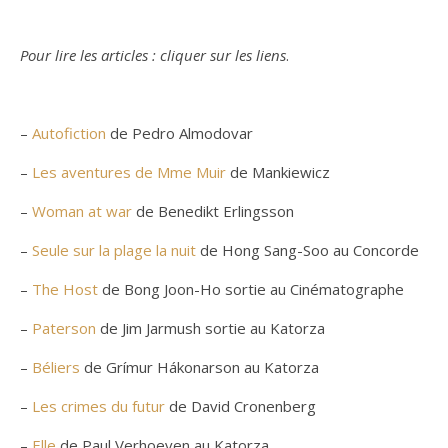
.
Pour lire les articles : cliquer sur les liens
.
.
–
Autofiction
de Pedro Almodovar
–
Les aventures de Mme Muir
de Mankiewicz
–
Woman at war
de Benedikt Erlingsson
–
Seule sur la plage la nuit
de Hong Sang-Soo au Concorde
–
The Host
de Bong Joon-Ho sortie au Cinématographe
–
Paterson
de Jim Jarmush sortie au Katorza
–
Béliers
de Grímur Hákonarson au Katorza
–
Les crimes du futur
de David Cronenberg
–
Elle
de Paul Verhoeven au Katorza