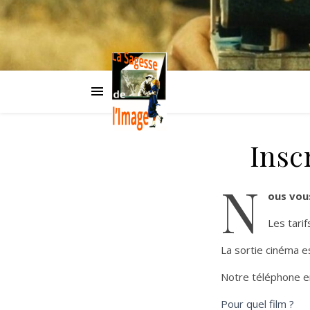
Insc
N
ous vous
Les tarif
La sortie cinéma e
Notre téléphone e
S’inscrire
Pour quel film ?