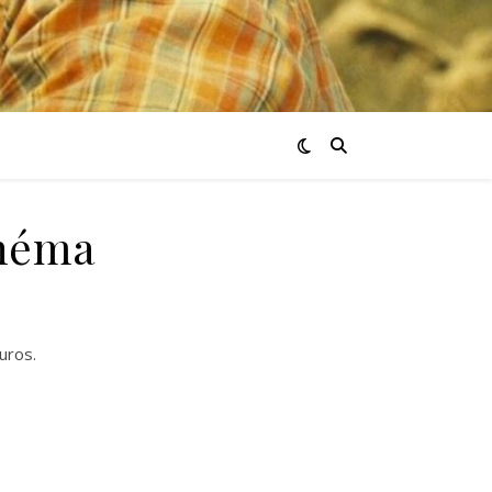
inéma
uros.