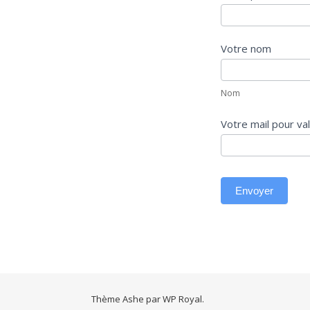
à la
sortie au
cinéma
Votre nom
Nom
Nom
Envoyer
Thème Ashe par
WP Royal
.