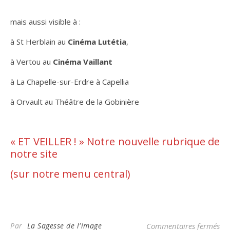
.
mais aussi visible à :
à St Herblain au
Cinéma Lutétia
,
à Vertou au
Cinéma Vaillant
à La Chapelle-sur-Erdre à Capellia
à Orvault au Théâtre de la Gobinière
.
« ET VEILLER ! » Notre nouvelle rubrique de
notre site
(sur notre menu central)
.
sur
Par
La Sagesse de l'image
Commentaires fermés