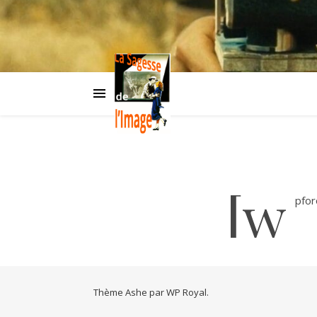
[w
pfor
Thème Ashe par
WP Royal
.